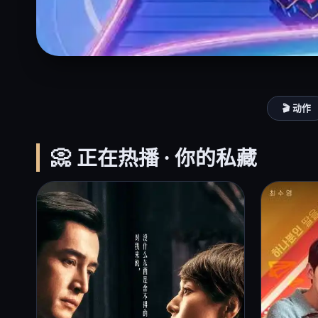
🎬 动作
📀 正在热播 · 你的私藏