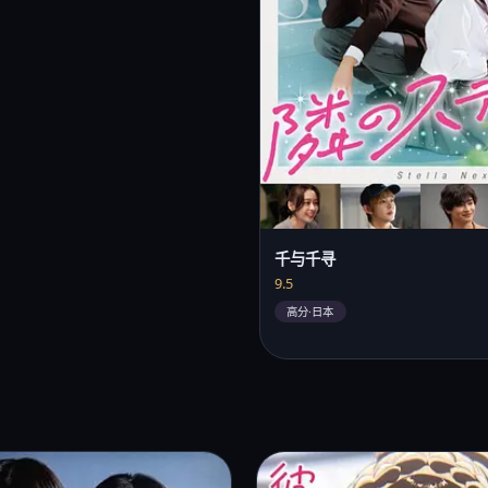
千与千寻
9.5
高分·日本