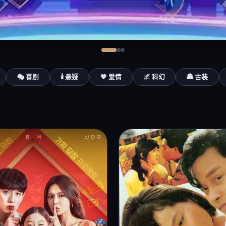
🎭 喜剧
🕯️ 悬疑
💗 爱情
🌌 科幻
🏯 古装