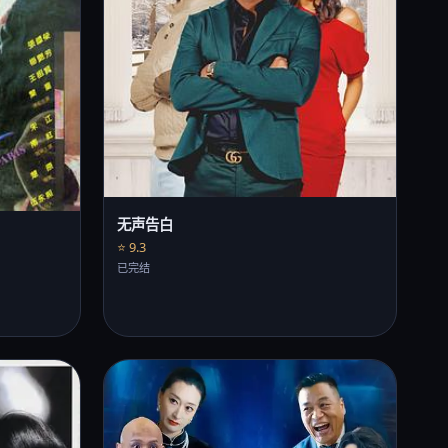
无声告白
⭐ 9.3
已完结