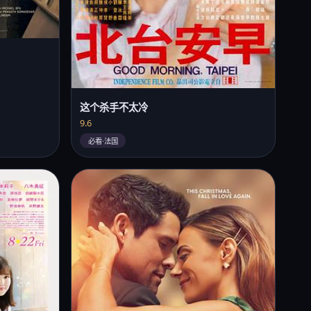
这个杀手不太冷
9.6
必看·法国