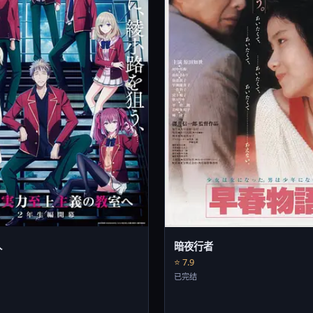
人
暗夜行者
⭐ 7.9
已完结