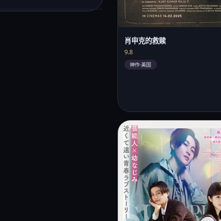
肖申克的救赎
9.8
神作·美国