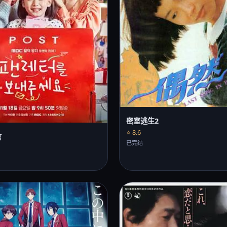
密室逃生2
⭐ 8.6
言
已完结