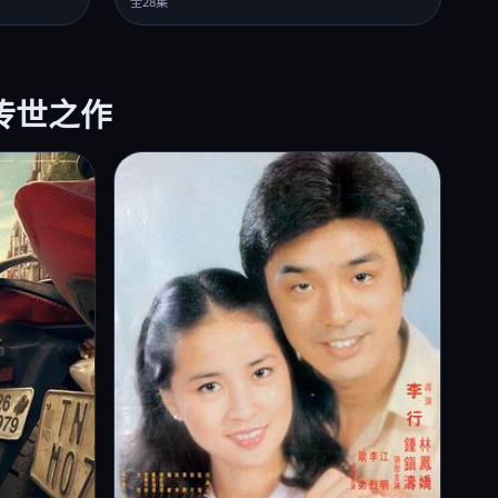
全28集
 传世之作