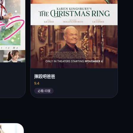
摔跤吧爸爸
9.4
必看·印度