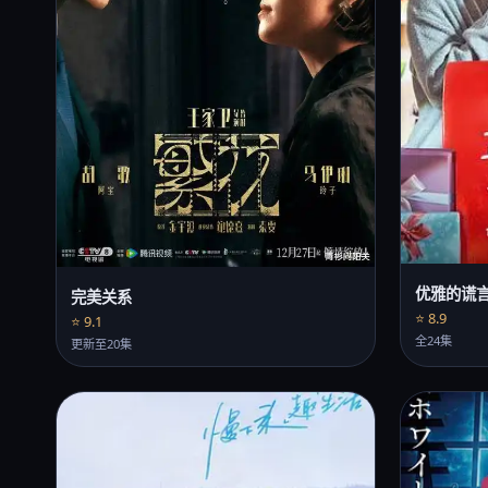
优雅的谎
完美关系
⭐ 8.9
⭐ 9.1
全24集
更新至20集