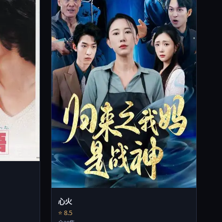
心火
⭐ 8.5